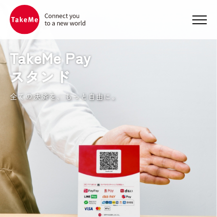
メニ
TakeMe Pay
スタンド
全ての決済を、もっと自由に。