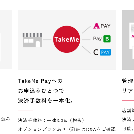
TakeMe Payへの
管理
お申込みひとつで
リア
決済手数料を一本化。
店舗
り込み
決済
決済手数料：一律3.0%（税抜）
可能
オプションプランあり（詳細はQ&Aをご確認