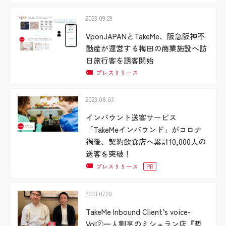
2023.09.29
VponJAPANとTakeMe、阪急阪神不
動産が運営する梅田の商業施設へ訪
日旅行客を誘客開始
プレスリリース
2023.08.03
インバウント送客サービス
「TakeMeインバウンド」がコロナ
禍後、契約飲食店へ累計10,000人の
送客を突破！
プレスリリース
PR
2023.07.20
TakeMe Inbound Client’s voice-
Vol②一人割烹のミシュラン店『哲