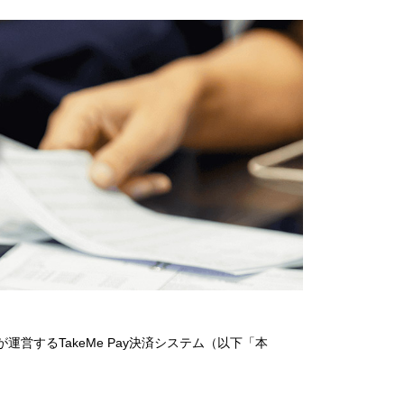
約
が運営する
TakeMe Pay
決済システム（以下「本