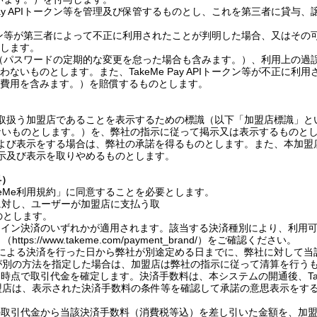
y API
トークン等を管理及び保管するものとし、これを第三者に貸与、
ン等が第三者によって不正に利用されたことが判明した場合、又はその
します。
（パスワードの定期的な変更を怠った場合も含みます。）、利用上の過
わないものとします。また、
TakeMe Pay API
トークン等が不正に利用
費用を含みます。）を賠償するものとします。
取扱う加盟店であることを表示するための標識（以下「加盟店標識」と
ないものとします。）を、弊社の指示に従って掲示又は表示するものと
よび表示をする場合は、弊社の承諾を得るものとします。また、本加盟
示及び表示を取りやめるものとします。
料）
eMe
利用規約」に同意することを必要とします。
に対し、ユーザーが加盟店に支払う取
のとします。
ライン決済のいずれかが適用されます。該当する決済種別により、利用
 （
https://www.takeme.com/payment_brand/
）をご確認ください。
による決済を行った日から弊社が別途定める日までに、弊社に対して当
が別の方法を指定した場合は、加盟店は弊社の指示に従って清算を行う
た時点で取引代金を確定します。決済手数料は、本システムの開通後、
T
盟店は、表示された決済手数料の条件等を確認して承諾の意思表示をす
の取引代金から当該決済手数料（消費税等込）を差し引いた金額を、加