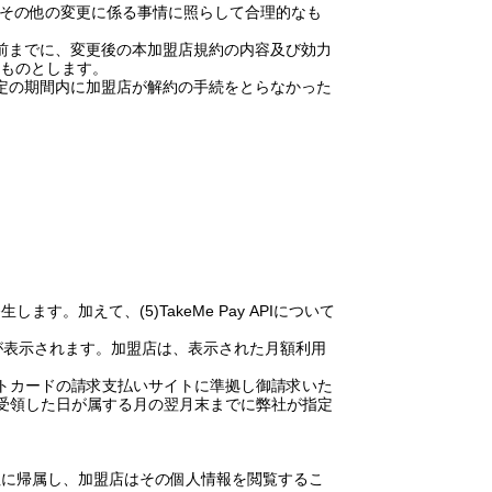
その他の変更に係る事情に照らして合理的なも
前までに、変更後の本加盟店規約の内容及び効力
ものとします。
定の期間内に加盟店が解約の手続をとらなかった
発生します。加えて、
(5)TakeMe Pay API
について
が表示されます。加盟店は、表示された月額利用
トカードの請求支払いサイトに準拠し御請求いた
受領した日が属する月の翌月末までに弊社が指定
社に帰属し、加盟店はその個人情報を閲覧するこ