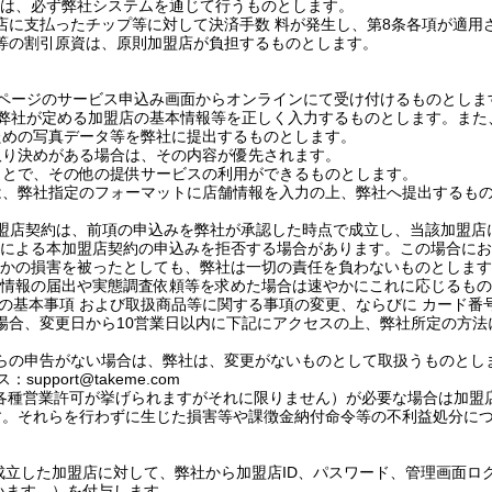
は、必ず弊社システムを通じて行うものとします。
店に支払ったチップ等に対して決済手数 料が発生し、第
8
条各項が適用
等の割引原資は、原則加盟店が負担するものとします。
ページのサービス申込み画面からオンラインにて受け付けるものとしま
弊社が定める加盟店の基本情報等を正しく入力するものとします。また
ための写真データ等を弊社に提出するものとします。
取り決めがある場合は、その内容が優先されます。
ことで、その他の提供サービスの利用ができるものとします。
は、弊社指定のフォーマットに店舗情報を入力の上、弊社へ提出するも
盟店契約は、前項の申込みを弊社が承認した時点で成立し、当該加盟店
による本加盟店契約の申込みを拒否する場合があります。この場合にお
かの損害を被ったとしても、弊社は一切の責任を負わないものとします
情報の届出や実態調査依頼等を求めた場合は速やかにこれに応じるもの
店の基本事項 および取扱商品等に関する事項の変更、ならびに カード
場合、変更日から
10
営業日以内に下記にアクセスの上、弊社所定の方法
らの申告がない場合は、弊社は、変更がないものとして取扱うものとし
ス：
support@takeme.com
各種営業許可が挙げられますがそれに限りません）が必要な場合は加盟
す。それらを行わずに生じた損害等や課徴金納付命令等の不利益処分に
成立した加盟店に対して、弊社から加盟店
ID
、パスワード、管理画面ロ
います。）を付与します。