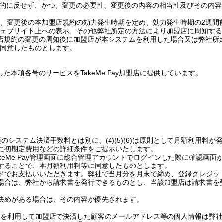
的に反せず、かつ、変更の必要性、変更後の内容の相当性及びその内容
、変更後の本加盟店規約の効力発生時期を定め、効力発生時期の
2
週間
ェブサイト上への表示、その他弊社所定の方法により加盟店に周知する
店規約の変更の周知後に加盟店が本システムを利用した場合又は弊社所
同意したものとします。
した本項各号のサービスを
TakeMe Pay
加盟店に提供しています。
項のシステム決済手数料とは別に、
(4)(5)(6)
は原則として月額利用料が
に初期定費用などの詳細条件をご提示いたします。
keMe Pay
管理画面に総合管理アカウントでログインした際に確認画面
することで、本月額利用料等に同意したものとします。
ドでお支払いいただきます。弊社で当月分を月末で締め、登録クレジッ
場合は、弊社から請求書を発行できるものとし、当該加盟店は請求書を
決めがある場合は、その内容が優先されます。
ムを利用して加盟店で決済した顧客のメールアドレス等の個人情報は弊