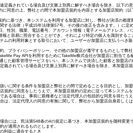
途定義されている場合及び文脈上別異に解すべき場合を除き、以下の意
約に同意の上、弊社との間で本加盟店規約を内容とする加盟店契約（以
規約に基づき、本システムを利用する加盟店に対し、弊社が決済の都度
関する法律（平成
15
年法律第
57
号。その後の改正を含みます。）に定
日、性別、職業、電話番号、アカウント情報（電子メールアドレス、パ
情報と容易に照合することができ、それにより特定の個人を識別するこ
テムの利用対象とする取引において、ユーザーが加盟店に支払うべき販
約、プライバシーポリシー、その他の加盟店が遵守するものとして弊社
akeMe Pay API
を利用するために
TakeMe
株式会社が加盟店に割当てる
通じた顧客管理サービスをいい、本システムで決済した顧客と加盟店の
定義されている場合及び文脈上別異に解すべき場合を除き、本加盟店規
扱いに関する条件を加盟店と弊社との間で定めることを目的とし、加盟
店規約に同意をしたうえで、本加盟店規約の定めに従って本システムを
である場合は、事前に親権者など法定代理人の包括的な同意を得たうえ
合は、法定代理人の同意の有無に関して、弊社から加盟店自身若しくは
場合には、民法第
548
条の
4
の規定に基づき、本加盟店規約を随時変更
約が適用されるものとします。
の利益に適合するとき