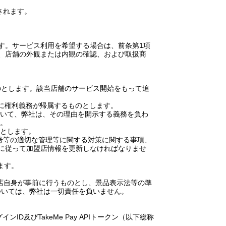
されます。
す。サービス利用を希望する場合は、前条第
1
項
、店舗の外観または内観の確認、および取扱商
のとします。該当店舗のサービス開始をもって追
に権利義務が帰属するものとします。
いて、弊社は、その理由を開示する義務を負わ
。
とします。
番号等の適切な管理等に関する対策に関する事項、
に従って加盟店情報を更新しなければなりませ
ます。
店自身が事前に行うものとし、景品表示法等の準
ついては、弊社は一切責任を負いません。
グイン
ID
及び
TakeMe Pay API
トークン（以下総称