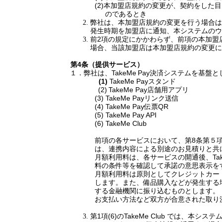
(2)
本加盟店規約の変更が、契約をした目
のであるとき
弊社は、本加盟店規約の変更を行う場合は
発生時期を加盟店に通知、本システムのウ
前
2
項の規定にかかわらず、前項の本加盟
場合、当該加盟店は本加盟店規約の変更に
第
4
条（提供サービス）
弊社は、
TakeMe
Pay
決済システムを基盤と
１．
(1)
TakeMe Pay
スタンド
(2)
TakeMe Pay
店舗用アプリ
(3) TakeMe Pay
リンク送信
(4) TakeMe Pay
伝票
QR
(5) TakeMe Pay API
(6) TakeMe Club
前項の各サービスにおいて、第
8
条第５
は、連携内容による別途のお見積りと共
月額利用料は、各サービスの開通後、
Ta
料の条件等を確認して承諾の意思表示を
月額利用料は原則としてクレジットカー
します。また、備品購入などが発生する
する金融機関に振り込むものとします。
お支払い方法など双方が合意された取り
第
1
項
(6)
の
TakeMe Club
では、本システ