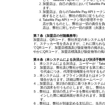
加盟店は、自己の責任において
TakeMe Pa
ます。
加盟店は、自らの
TakeMe Pay API
トーク
絡するとともに、弊社の指示に従うものと
TakeMe Pay API
トークン等の管理不十分
店が負うものとし、弊社は一切の責任を負
店は、弊社に対しその一切の損害（弁護士
第７条（加盟店の付随義務等）
加盟店は、
QR
コード、弊社所定の本システムを
ド、ステッカー等を含みますが、これに限られ
て
QR
コード、加盟店標識及び販促物等の掲示お
やかに
QR
コード、加盟店標識及び販促物等の掲
第８条（本システムによる決済および決済手数
１
本システムによる決済は、ユーザーが「
Tak
２ 加盟店は、弊社及び弊社が指定する第三者
引代金につき、代理受領権限を付与するも
３．本システムは、オフライン決済またはオン
場合があります。詳細は弊社ホームページ
４，加盟店は、第
1
項の規定に基づき本システム
算の請求を行うものとします。但し、弊社
５．弊社は、前項の売上データを弊社が処理し
インした際に確認画面が表示されます。加
す。
６．弊社は、弊社が別途定める支払日に、当月