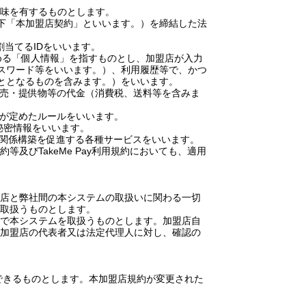
味を有するものとします。
下「本加盟店契約」といいます。）を締結した法
割当てる
ID
をいいます。
める「個人情報」を指すものとし、加盟店が入力
スワード等をいいます。）、利用履歴等で、かつ
ととなるものを含みます。）をいいます。
売・提供物等の代金（消費税、送料等を含みま
が定めたルールをいいます。
秘密情報をいいます。
関係構築を促進する各種サービスをいいます。
約等及び
TakeMe Pay
利用規約においても、適用
店と弊社間の本システムの取扱いに関わる一切
取扱うものとします。
で本システムを取扱うものとします。加盟店自
加盟店の代表者又は法定代理人に対し、確認の
できるものとします。本加盟店規約が変更された