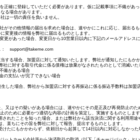
を正確に登録していただく必要があります。仮に記載事項に不備があっ
となる場合があります。
弊社は一切の責任を負いません。
社がその他情報の届出を求めた場合は、速やかにこれに応じ、届出るも
かに変更後の情報を弊社に届出るものとします。
変更があった場合、変更日から
10
営業日以内に下記のメールアドレス
レス：
support@takeme.com
する場合、加盟店に対して通知いたします。弊社が通知したにもかか
弊社に対する取引代金に係る債権は放棄がなされたものとして消滅いた
不備がある場合
金の支払いが完了できない場合
発生した場合、弊社から加盟店に対する再振込に係る振込手数料は加盟
た、又はその疑いがある場合には、速やかにその是正及び再発防止のた
止のために必要かつ適切な内容の計画を策定し、実施するものとします
用されたことを知った場合、または弊社から該当決済に関する利用用途
は、直ちにその旨を弊社に対して報告、提出するものとします。
受けたにもかかわらず、依頼日から起算して
14
日以内に対応しなかった
ジットカード会社等から決済取引の取消（以下「チャージバック」とい