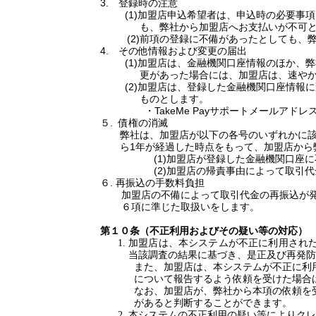
3.
登録時の注意
(1)
加盟店申込希望者は、申込時の必要事項
も、弊社から加盟店へお支払いが不可
(2)
前項の登録に不備があったとしても、
4.
その他情報および変更の届出
(1)
加盟店は、金融機関口座情報のほか、弊
更があった場合には、加盟店は、速や
(2)
加盟店は、登録した金融機関口座情報に
ものとします。
・
TakeMe Pay
サポートメールアド
５
.
債権の消滅
弊社は、加盟店が以下の各号のいずれかに該当
ら
1
年が経過した時点をもって、加盟店から
(1)
加盟店が登録した金融機関口座に
(2)
加盟店の帰責事由によって取引代
６
.
再振込の手数料負担
加盟店の不備によって取引代金の再振込が
６項に準じた取扱いをします。
第１０条（不正利用およびその疑い等の対応）
加盟店は、本システムが不正に利用され
当該調査の結果に基づき、是正及び再発防
また、加盟店は、本システムが不正に利
について報告するよう依頼を受けた場合
なお、加盟店が、弊社から本項の依頼を
があると判断することができます。
本システムの不正利用の疑い等によりクレ