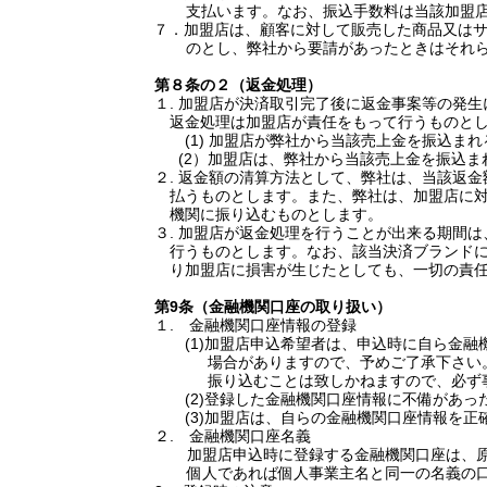
支払います。なお、振込手数料は当該加盟
７．加盟店は、顧客に対して販売した商品又は
のとし、弊社から要請があったときはそれ
第８条
の２（返金処理）
１
.
加盟店が決済取引完了後に返金事案等の発生
返金処理は加盟店が責任をもって行うものと
(1)
加盟店が弊社から当該売上金を振込まれ
(2
）加盟店は、弊社から当該売上金を振込ま
２
.
返金額の清算方法として、弊社は、当該返金
払うものとします。また、弊社は、加盟店に
機関に振り込むものとします。
３
.
加盟店が返金処理を行うことが出来る期間は
行うものとします。なお、該当決済ブランド
り加盟店に損害が生じたとしても、一切の責
第
9
条（金融機関口座の取り扱い）
１
.
金融機関口座情報の登録
(1)
加盟店申込希望者は、申込時に自ら金融
場合がありますので、予めご了承下さい
振り込むことは致しかねますので、必ず
(2)
登録した金融機関口座情報に不備があっ
(3)
加盟店は、自らの金融機関口座情報を正
２
.
金融機関口座名義
加盟店申込時に登録する金融機関口座は、
個人であれば個人事業主名と同一の名義の