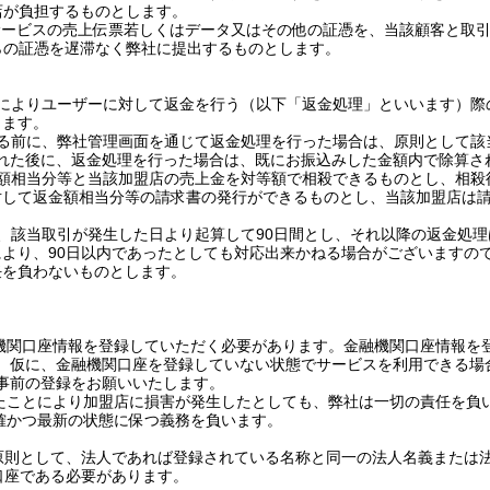
店が負担するものとします。
サービスの売上伝票若しくはデータ又はその他の証憑を、当該顧客と取
らの証憑を遅滞なく弊社に提出するものとします。
によりユーザーに対して返金を行う（以下「返金処理」といいます）際
します。
る前に、弊社管理画面を通じて返金処理を行った場合は、原則として該
れた後に、返金処理を行った場合は、既にお振込みした金額内で除算さ
額相当分等と当該加盟店の売上金を対等額で相殺できるものとし、相殺
対して返金額相当分等の請求書の発行ができるものとし、当該加盟店は
、該当取引が発生した日より起算して
90
日間とし、それ以降の返金処理
により、
90
日以内であったとしても対応出来かねる場合がございますの
任を負わないものとします。
機関口座情報を登録していただく必要があります。金融機関口座情報を
。仮に、金融機関口座を登録していない状態でサービスを利用できる場
事前の登録をお願いいたします。
たことにより加盟店に損害が発生したとしても、弊社は一切の責任を負
確かつ最新の状態に保つ義務を負います。
原則として、法人であれば登録されている名称と同一の法人名義または
口座である必要があります。