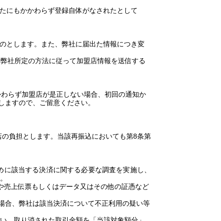
たにもかかわらず登録自体がなされたとして
のとします。また、弊社に届出た情報につき変
に弊社所定の方法に従って加盟店情報を送信する
わらず加盟店が是正しない場合、初回の通知か
しますので、ご留意ください。
店の負担とします。当該再振込においても第
8
条第
めに該当する決済に関する必要な調査を実施し、
。
や売上伝票もしくはデータ又はその他の証憑など
場合、弊社は該当決済について不正利用の疑い等
い、取り消された取引金額を「当該対象額分」