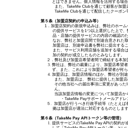
とはできません。個人情報を活用する場合
また、
TakeMe Club
を通じて顧客が加盟
TakeMe Club
を通じて配信したクーポン
第５条（加盟店契約の申込み等）
1
．加盟店契約の新規申込みは、弊社のホーム
の提供サービスを
1
つ以上選択した上で、
品・店舗の提供サービスの内容の確認の
なお、弊社と加盟店間で別途合意された
加盟店は、別途申込書を弊社に提出する
また、サービス利用店舗を追加する場合
加の契約が成立したものとみなします。
２．弊社及び加盟店希望者間で締結する本加
弊社は、弊社の裁量により、加盟店希望者
ず、また、これにより加盟店希望者が何ら
加盟店は、加盟店情報のほか、弊社が別途
また、加盟店は、 弊社に提供した加盟
その他当社への届出事項に変更があった
ん。
当該加盟店情報の変更について加盟店か
・
TakeMe Pay
サポートメールアドレ
５
.
加盟店が行うべき行政手続等（たとえば
拠は加盟店が適法に対応するものとしま
第６条（
TakeMe Pay API
トークン等の管理）
提供サービスの
TakeMe Pay API
の契約が
して「
TakeMe Pay API
トークン等」とい