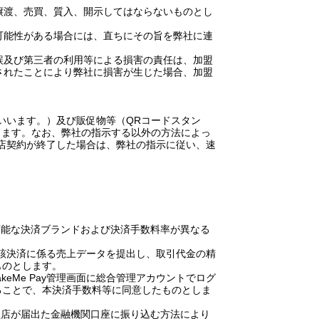
譲渡、売買、質入、開示してはならないものとし
可能性がある場合には、直ちにその旨を弊社に連
誤及び第三者の利用等による損害の責任は、加盟
されたことにより弊社に損害が生じた場合、加盟
いいます。）及び販促物等（
QR
コードスタン
します。なお、弊社の指示する以外の方法によっ
店契約が終了した場合は、弊社の指示に従い、速
可能な決済ブランドおよび決済手数料率が異なる
該決済に係る売上データを提出し、取引代金の精
ものとします。
akeMe Pay
管理画面に総合管理アカウントでログ
ることで、本決済手数料等に同意したものとしま
盟店が届出た金融機関口座に振り込む方法により