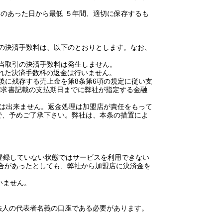
引のあった日から最低
５年間、適切に保存するも
の決済手数料は、以下のとおりとします。なお、
当取引の決済手数料は発生しません。
れた決済手数料の返金は行いません。
後に残存する売上金を第
8
条第
6
項の規定に従い支
請求書記載の支払期日までに弊社が指定する金融
は出来ません。返金処理は加盟店が責任をもって
で、予めご了承下さい。弊社は、本条の措置によ
登録していない状態ではサービスを利用できない
合があったとしても、弊社から加盟店に決済金を
いません。
法人の代表者名義の口座である必要があります。