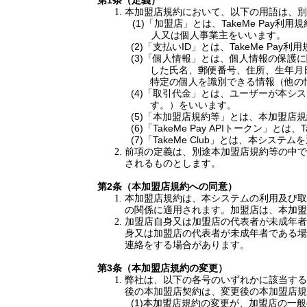
第
1
条（定義）
本加盟店規約において、以下の用語は、別
(1)
「加盟店」とは、
TakeMe Pay
利用規
人又は個人事業主をいいます。
(2)
「支払い
ID
」とは、
TakeMe Pay
利用
(3)
「個人情報」とは、個人情報の保護に
した氏名、郵便番号、住所、生年月
特定の個人を識別できる情報（他の
(4)
「取引代金」とは、ユーザーが本シス
す。）をいいます。
(5)
「本加盟店規約等」とは、本加盟店規
(6)
「
TakeMe Pay API
トークン」とは、
T
(7)
「
TakeMe Club
」とは、本システムを
前項の定義は、別途本加盟店規約等の中で
されるものとします。
第
2
条（本加盟店規約への同意）
本加盟店規約は、本システムの利用及び取
の関係に適用されます。加盟店は、本加盟
加盟店自身又は加盟店の代表者が未成年者
身又は加盟店の代表者が未成年者である場
連絡をする場合があります。
第
3
条（本加盟店規約の変更）
弊社は、以下の各号のいずれかに該当する
後の本加盟店契約は、変更後の本加盟店規
(1)
本加盟店規約の変更が、加盟店の一般