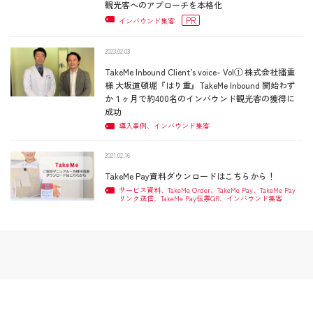
観光客へのアプローチを本格化
PR
インバウンド集客
2023.02.03
TakeMe Inbound Client’s voice- Vol① 株式会社播重
様 大坂道頓堀『はり重』TakeMe Inbound 開始わず
か１ヶ月で約400名のインバウンド観光客の獲得に
成功
導入事例、インバウンド集客
2021.02.16
TakeMe Pay資料ダウンロードはこちらから！
サービス資料、TakeMe Order、TakeMe Pay、TakeMe Pay
リンク送信、TakeMe Pay伝票QR、インバウンド集客