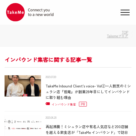
メニ
TOP
Takemeブログ
インバウンド集客に関する記事一覧
2023.07.20
TakeMe Inbound Client’s voice- Vol②一人割烹のミシ
ュラン店『哲庵』が創業28年目にしてインバウンド
に取り組む理由
PR
インバウンド集客
2023.06.20
再起沸騰！ミシュラン店や有名人気店など200店舗
を越える飲食店が「TakeMe インバウンド」で訪日