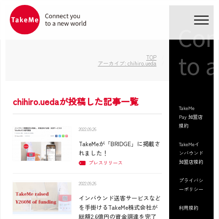
メニ
TOP
アーカイブ: chihiro.ueda
chihiro.uedaが投稿した記事一覧
TakeMe
Pay 加盟店
規約
2022.09.26
TakeMeが「BRIDGE」に掲載さ
TakeMeイ
れました！
ンバウンド
加盟店規約
プレスリリース
プライバシ
2022.09.26
ーポリシー
インバウンド送客サービスなど
を手掛けるTakeMe株式会社が
利用規約
総額2.6億円の資金調達を完了