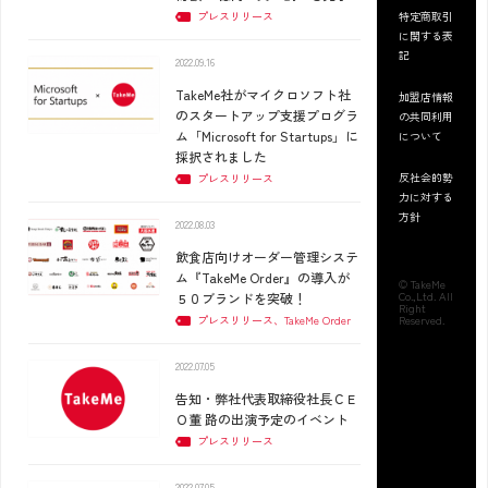
特定商取引
プレスリリース
に関する表
記
2022.09.16
TakeMe社がマイクロソフト社
加盟店情報
のスタートアップ支援プログラ
の共同利用
ム「Microsoft for Startups」に
について
採択されました
反社会的勢
プレスリリース
力に対する
方針
2022.08.03
飲食店向けオーダー管理システ
ム『TakeMe Order』の導入が
©
TakeMe
Co.,Ltd
. All
５０ブランドを突破！
Right
Reserved.
プレスリリース、TakeMe Order
2022.07.05
告知・弊社代表取締役社長ＣＥ
Ｏ董 路の出演予定のイベント
プレスリリース
2022.07.05